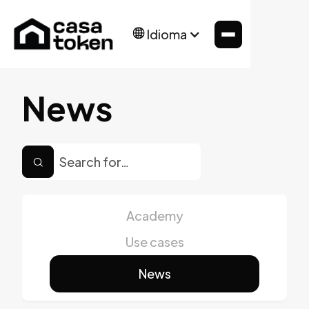
Idioma
News
Academy
Use cases
News