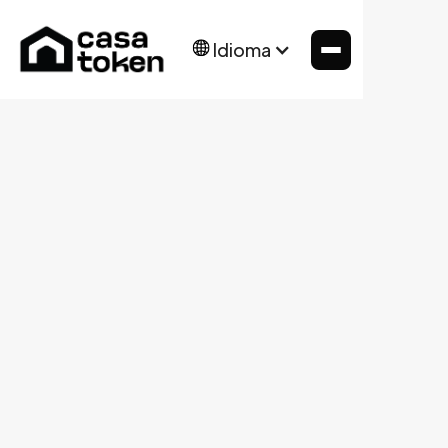
Idioma
Mana Tech's mission is to create the ultimate
entrepreneurship hub in Downtown Miami,
connecting startups with resources, a supportive
community, and growth.